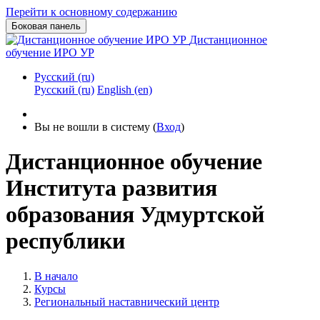
Перейти к основному содержанию
Боковая панель
Дистанционное
обучение ИРО УР
Русский ‎(ru)‎
Русский ‎(ru)‎
English ‎(en)‎
Вы не вошли в систему (
Вход
)
Дистанционное обучение
Института развития
образования Удмуртской
республики
В начало
Курсы
Региональный наставнический центр